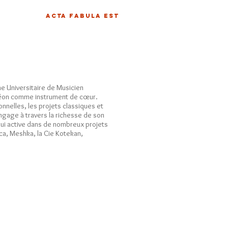
ACTA FABULA EST
me Universitaire de Musicien
rdéon comme instrument de cœur.
onnelles, les projets classiques et
ngage à travers la richesse de son
hui active dans de nombreux projets
eca, Meshka, la Cie Kotekan,