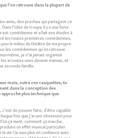
ue l’on retrouve dans la plupart de
des amis, des proches qui partagent ce
 Dans l’idée de troupe il y a une forte
i est comédienne et a fait ses études à
ontré les toutes premières comédiennes,
à peu le milieu du théâtre de ma propre
pour les comédiennes qu’on retrouve
r moi-même, je n’ai jamais organisé
e les ai toutes vues devenir maman, et
ne seconde famille.
eur mais, outre ces casquettes, tu
ement dans la conception des
ne approche plus technique que
 c’est de pouvoir faire, d'être capable
 chaque fois que j’ai une obsession pour
, d’où ça vient, comment ça marche.
oduire un effet musical particulier.
la vie ! Je suis plus en confiance avec