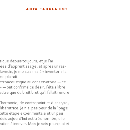
ACTA FABULA EST
que depuis toujours, et je l’ai
ées d'apprentissage, et après un ras-
avecin, je me suis mis à « inventer » la
e plairait.
ectroacoustique au conservatoire — ce
— ont confirmé ce désir. J’étais libre
utre que du bruit brut qu'il fallait rendre
d’harmonie, de contrepoint et d’analyse,
bératrice. Je n’ai pas peur de la "page
 cette étape expérimentale et un peu
uis aujourd'hui est très normée, elle
cation à innover. Mais je sais pourquoi et