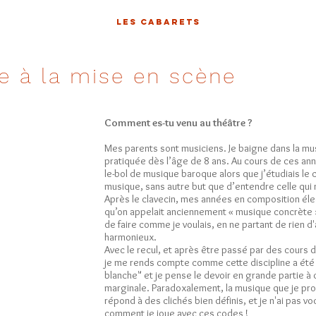
LES CABARETS
e à la mise en scène
Comment es-tu venu au théâtre ?
Mes parents sont musiciens. Je baigne dans la musi
pratiquée dès l’âge de 8 ans. Au cours de ces ann
le-bol de musique baroque alors que j’étudiais le cl
musique, sans autre but que d’entendre celle qui m
Après le clavecin, mes années en composition él
qu’on appelait anciennement « musique concrète » 
de faire comme je voulais, en ne partant de rien d'a
harmonieux.
Avec le recul, et après être passé par des cours 
je me rends compte comme cette discipline a été li
blanche" et je pense le devoir en grande partie à
marginale. Paradoxalement, la musique que je prod
répond à des clichés bien définis, et je n'ai pas vo
comment je joue avec ces codes !