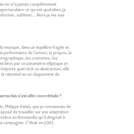
icale ne m’a jamais complètement
 spectaculaire ce qui est quotidien, je
nsformer, sublimer... Alors je me suis
la musique, dans un équilibre fragile et
a performance de l'acteur, le propos, la
énographique, les costumes, les
t liées par ce paramètre elliptique et
'importe quel récit ou abstraction, elle
r le rationnel en un claquement de
ctacles s’est-elle concrétisée ?
, Philippe Danel, que je connaissais de
oposé de travailler sur une adaptation
ctobre en Normandie qu’il dirigeait à
la compagnie. C’était en 2001.