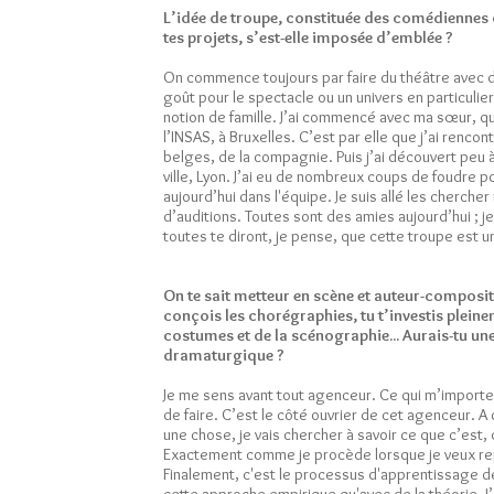
L’idée de troupe, constituée des comédiennes q
tes projets, s’est-elle imposée d’emblée ?
On commence toujours par faire du théâtre avec 
goût pour le spectacle ou un univers en particulier.
notion de famille. J’ai commencé avec ma sœur, qu
l’INSAS, à Bruxelles. C’est par elle que j’ai renc
belges, de la compagnie. Puis j’ai découvert peu 
ville, Lyon. J’ai eu de nombreux coups de foudre 
aujourd’hui dans l'équipe. Je suis allé les cherche
d’auditions. Toutes sont des amies aujourd’hui ; j
toutes te diront, je pense, que cette troupe est u
On te sait metteur en scène et auteur-composit
conçois les chorégraphies, tu t’investis plein
costumes et de la scénographie... Aurais-tu u
dramaturgique ?
Je me sens avant tout agenceur. Ce qui m’importe,
de faire. C’est le côté ouvrier de cet agenceur. A
une chose, je vais chercher à savoir ce que c’est
Exactement comme je procède lorsque je veux repr
Finalement, c'est le processus d'apprentissage de 