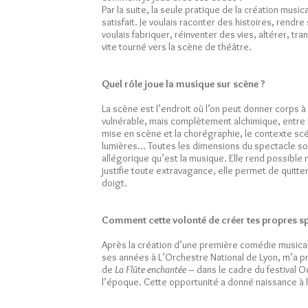
Par la suite, la seule pratique de la création mus
satisfait. Je voulais raconter des histoires, rendre
voulais fabriquer, réinventer des vies, altérer, tra
vite tourné vers la scène de théâtre.
Quel rôle joue la musique sur scène ?
La scène est l’endroit où l’on peut donner corps à 
vulnérable, mais complètement alchimique, entre l
mise en scène et la chorégraphie, le contexte sc
lumières... Toutes les dimensions du spectacle son
allégorique qu’est la musique. Elle rend possible n
justifie toute extravagance, elle permet de quitte
doigt.
Comment cette volonté de créer tes propres spe
Après la création d’une première comédie musicale
ses années à L’Orchestre National de Lyon, m’a pr
de
La Flûte enchantée
– dans le cadre du festival O
l’époque. Cette opportunité a donné naissance à 