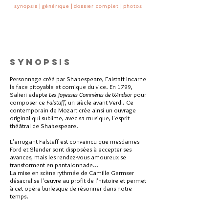
|
|
|
synopsis
générique
do
ssier complet
p
hotos
Synopsis
Personnage créé par Shakespeare, Falstaff incarne
la face pitoyable et comique du vice. En 1799,
Salieri adapte
Les Joyeuses Commères de Windsor
pour
composer ce
Falstaff
, un siècle avant Verdi. Ce
contemporain de Mozart crée ainsi un ouvrage
original qui sublime, avec sa musique, l'esprit
théâtral de Shakespeare.
L'arrogant Falstaff est convaincu que mesdames
Ford et Slender sont disposées à accepter ses
avances, mais les rendez-vous amoureux se
transforment en pantalonnade...
La mise en scène rythmée de Camille Germser
désacralise l'œuvre au profit de l'histoire et permet
à cet opéra burlesque de résonner dans notre
temps.