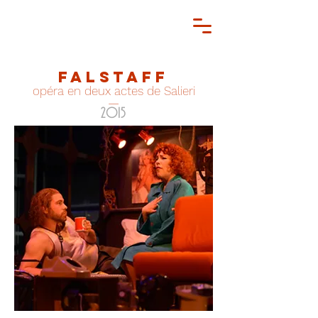
Falstaff
opéra en deux actes de Salieri
—
2015