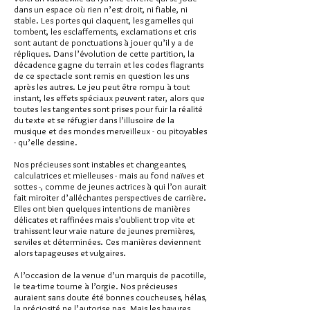
dans un espace où rien n’est droit, ni fiable, ni
stable. Les portes qui claquent, les gamelles qui
tombent, les esclaffements, exclamations et cris
sont autant de ponctuations à jouer qu’il y a de
répliques. Dans l’évolution de cette partition, la
décadence gagne du terrain et les codes flagrants
de ce spectacle sont remis en question les uns
après les autres. Le jeu peut être rompu à tout
instant, les effets spéciaux peuvent rater, alors que
toutes les tangentes sont prises pour fuir la réalité
du texte et se réfugier dans l’illusoire de la
musique et des mondes merveilleux - ou pitoyables
- qu’elle dessine.
Nos précieuses sont instables et changeantes,
calculatrices et mielleuses - mais au fond naïves et
sottes -, comme de jeunes actrices à qui l’on aurait
fait miroiter d’alléchantes perspectives de carrière.
Elles ont bien quelques intentions de manières
délicates et raffinées mais s’oublient trop vite et
trahissent leur vraie nature de jeunes premières,
serviles et déterminées. Ces manières deviennent
alors tapageuses et vulgaires.
A l’occasion de la venue d’un marquis de pacotille,
le tea-time tourne à l’orgie. Nos précieuses
auraient sans doute été bonnes coucheuses, hélas,
la préciosité ne l’autorise pas. Mais les bavures