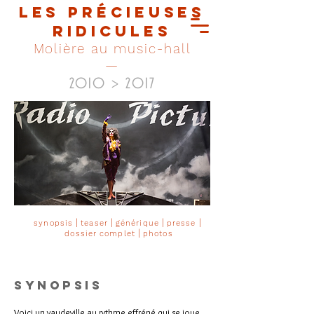
Les Précieuses
ridicules
Molière au music-hall
—
2010 > 2017
|
|
|
|
synopsis
teaser
g
énérique
p
resse
|
d
ossier complet
p
hotos
Synopsis
Voici un vaudeville au rythme effréné qui se joue