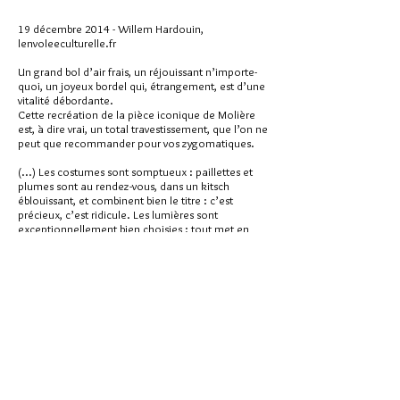
19 décembre 2014 - Willem Hardouin,
lenvoleeculturelle.fr
Un grand bol d’air frais, un réjouissant n’importe-
quoi, un joyeux bordel qui, étrangement, est d’une
vitalité débordante.
Cette recréation de la pièce iconique de Molière
est, à dire vrai, un total travestissement, que l’on ne
peut que recommander pour vos zygomatiques.
(...) Les costumes sont somptueux : paillettes et
plumes sont au rendez-vous, dans un kitsch
éblouissant, et combinent bien le titre : c’est
précieux, c’est ridicule. Les lumières sont
exceptionnellement bien choisies : tout met en
valeur chacun des mouvements de danse, ou de
joie des comédiennes. Le son est ébouriffant : on
a presque envie de chanter avec elles.