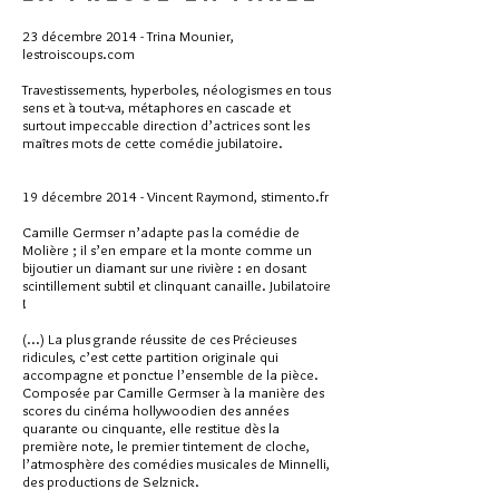
23 décembre 2014 - Trina Mounier,
lestroiscoups.com
Travestissements, hyperboles, néologismes en tous
sens et à tout-va, métaphores en cascade et
surtout impeccable direction d’actrices sont les
maîtres mots de cette comédie jubilatoire.
19 décembre 2014 - Vincent Raymond, stimento.fr
Camille Germser n’adapte pas la comédie de
Molière ; il s’en empare et la monte comme un
bijoutier un diamant sur une rivière : en dosant
scintillement subtil et clinquant canaille. Jubilatoire
!
(...) La plus grande réussite de ces Précieuses
ridicules, c’est cette partition originale qui
accompagne et ponctue l’ensemble de la pièce.
Composée par Camille Germser à la manière des
scores du cinéma hollywoodien des années
quarante ou cinquante, elle restitue dès la
première note, le premier tintement de cloche,
l’atmosphère des comédies musicales de Minnelli,
des productions de Selznick.