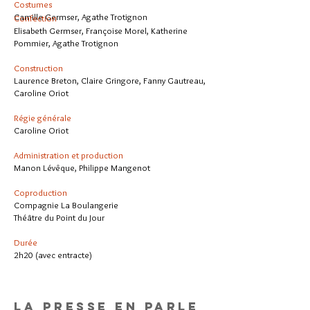
Costumes
Camille Germser, Agathe Trotignon
Confection
Elisabeth Germser, Françoise Morel, Katherine
Pommier, Agathe Trotignon
Construction
Laurence Breton, Claire Gringore, Fanny Gautreau,
Caroline Oriot
Régie générale
Caroline Oriot
Administration et production
Manon Lévêque, Philippe Mangenot
Coproduction
Compagnie La Boulangerie
Théâtre du Point du Jour
Durée
2h20 (avec entracte)
La presse en parle