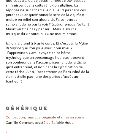
duo cocasse, où de petits numéros clownesques
s’immiscent dans cette réflexion sibylline. La
réponse ne se cache-t-elle d’ailleurs pas dans ces
pitreries ? Car questionner le sens de la vie, c’est
mettre en relief son absurdité. Faisons-nous
semblant de ne pas la voir ? Espérons-nous l’éviter ?
Mieux vaut ne pas y penser… Mais la sourde
musique du « pourquoi ? » ne meurt jamais.
Ici, on la prend à bras le corps. Et c’est par le
Mythe
de Sisyphe
que l’on joue avec, pour mieux
l’apprivoiser. Camus voyait en ce héros
mythologique un personnage heureux, trouvant
son bonheur dans l’accomplissement de la tâche
qu’il entreprend, et non dans la signification de
cette tâche. Ainsi, l’acceptation de l’absurdité de la
vie n’est-elle pas l’une des portes d’accès au
bonheur ?
Générique
Conception, musique originale et mise en scène
Camille Germser, assisté de Rafaèle Huou