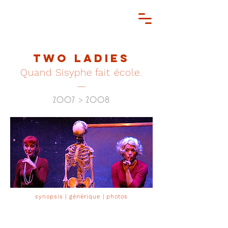
Two Ladies
Quand Sisyphe fait école.
—
2007 > 2008
synopsis
|
générique
|
photos